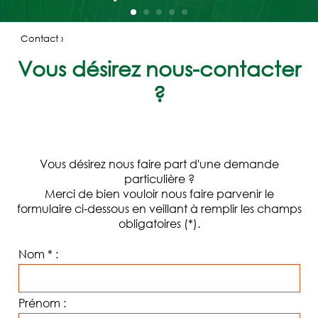
LES
PÉPINIÈRES
Contact ›
ROUBERTY
Vous désirez nous-contacter
L'ÉQUIPE
?
LES
VÉGÉTAUX
CARTE
CADEAU
Vous désirez nous faire part d'une demande
particulière ?
LES
Merci de bien vouloir nous faire parvenir le
SERVICES
formulaire ci-dessous en veillant à remplir les champs
obligatoires (*).
LES
ACTUALITÉS
Nom * :
LA
PRESSE
Prénom :