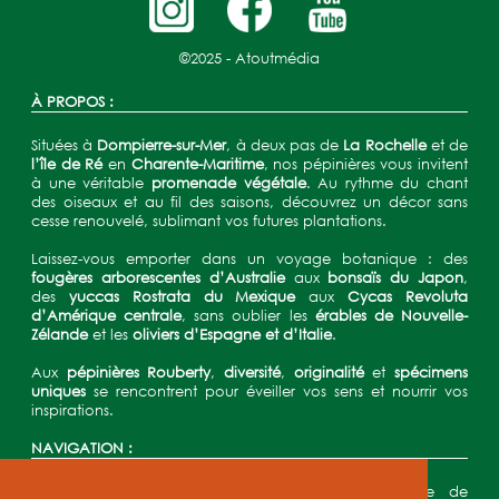
©2025 -
Atoutmédia
À PROPOS :
Situées à
Dompierre-sur-Mer
, à deux pas de
La Rochelle
et de
l’île de Ré
en
Charente-Maritime
, nos pépinières vous invitent
à une véritable
promenade végétale
. Au rythme du chant
des oiseaux et au fil des saisons, découvrez un décor sans
cesse renouvelé, sublimant vos futures plantations.
Laissez-vous emporter dans un voyage botanique : des
fougères arborescentes d’Australie
aux
bonsaïs du Japon
,
des
yuccas Rostrata du Mexique
aux
Cycas Revoluta
d’Amérique centrale
, sans oublier les
érables de Nouvelle-
Zélande
et les
oliviers d’Espagne et d’Italie
.
Aux
pépinières Rouberty
,
diversité
,
originalité
et
spécimens
uniques
se rencontrent pour éveiller vos sens et nourrir vos
inspirations.
NAVIGATION :
Accueil
•
Les Pépinières Rouberty
•
Une équipe de