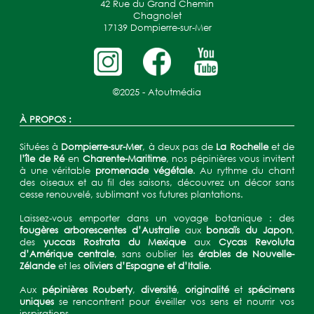
42 Rue du Grand Chemin
Chagnolet
17139 Dompierre-sur-Mer
©2025 -
Atoutmédia
À PROPOS :
Situées à
Dompierre-sur-Mer
, à deux pas de
La Rochelle
et de
l’île de Ré
en
Charente-Maritime
, nos pépinières vous invitent
à une véritable
promenade végétale
. Au rythme du chant
des oiseaux et au fil des saisons, découvrez un décor sans
cesse renouvelé, sublimant vos futures plantations.
Laissez-vous emporter dans un voyage botanique : des
fougères arborescentes d’Australie
aux
bonsaïs du Japon
,
des
yuccas Rostrata du Mexique
aux
Cycas Revoluta
d’Amérique centrale
, sans oublier les
érables de Nouvelle-
Zélande
et les
oliviers d’Espagne et d’Italie
.
Aux
pépinières Rouberty
,
diversité
,
originalité
et
spécimens
uniques
se rencontrent pour éveiller vos sens et nourrir vos
inspirations.