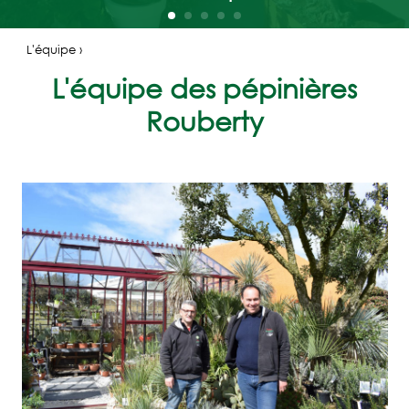
PÉPINIÈRES
ROUBERTY
L'équipe ›
L'ÉQUIPE
L'équipe des pépinières
LES
Rouberty
VÉGÉTAUX
CARTE
CADEAU
LES
SERVICES
LES
ACTUALITÉS
LA
PRESSE
ACCÈS